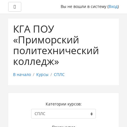
Боковая панель
Вы не вошли в систему (
Вход
)
Перейти
к
КГА ПОУ
основному
содержанию
«Приморский
политехнический
колледж»
В начало
Курсы
СПЛС
Категории курсов: